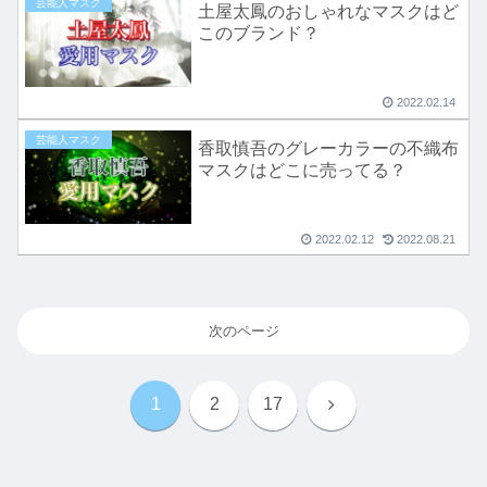
芸能人マスク
土屋太鳳のおしゃれなマスクはど
このブランド？
2022.02.14
芸能人マスク
香取慎吾のグレーカラーの不織布
マスクはどこに売ってる？
2022.02.12
2022.08.21
次のページ
次
1
2
17
へ