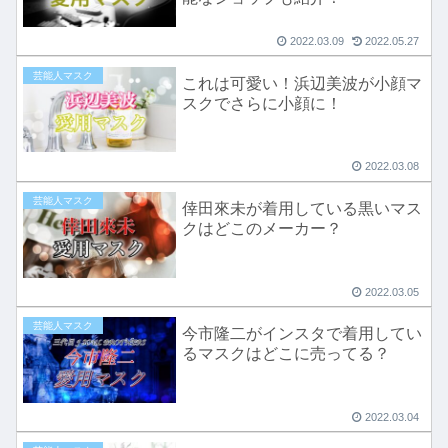
2022.03.09
2022.05.27
芸能人マスク
これは可愛い！浜辺美波が小顔マ
スクでさらに小顔に！
2022.03.08
芸能人マスク
倖田來未が着用している黒いマス
クはどこのメーカー？
2022.03.05
芸能人マスク
今市隆二がインスタで着用してい
るマスクはどこに売ってる？
2022.03.04