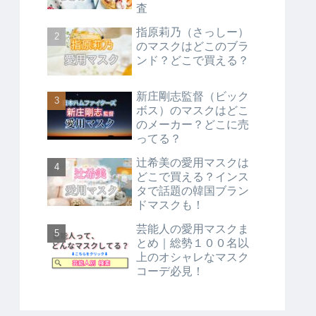
査
指原莉乃（さっしー）
のマスクはどこのブラ
ンド？どこで買える？
新庄剛志監督（ビック
ボス）のマスクはどこ
のメーカー？どこに売
ってる？
辻希美の愛用マスクは
どこで買える？インス
タで話題の韓国ブラン
ドマスクも！
芸能人の愛用マスクま
とめ｜総勢１００名以
上のオシャレなマスク
コーデ必見！