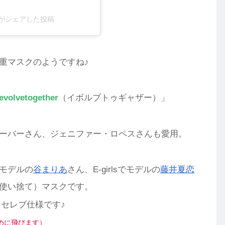
ihara)がシェアした投稿
重マスクのようですね♪
evolvetogether
（イボルブトゥギャザー）」
ーバーさん、ジェニファー・ロペスさんも愛用。
モデルの
谷まりあ
さん、E-girlsでモデルの
藤井夏恋
使い捨て）マスクです。
もセレブ仕様です♪
めに飛びます）