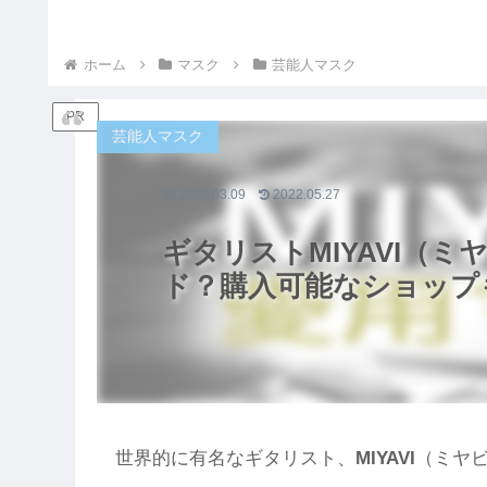
ホーム
マスク
芸能人マスク
PR
芸能人マスク
2022.03.09
2022.05.27
ギタリストMIYAVI（
ド？購入可能なショップ
世界的に有名なギタリスト、
MIYAVI
（ミヤ