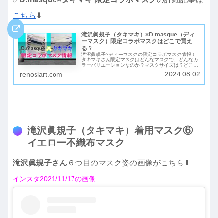
こちら
⬇︎
滝沢眞規子（タキマキ）×D.masque（ディ
ーマスク）限定コラボマスクはどこで買え
る？
滝沢眞規子×ディーマスクの限定コラボマスク情報！
タキマキさん限定マスクはどんなマスクで、どんなカ
ラーバリエーションなのか？マスクサイズは？どこで
買えるのか？いつ販売されるのか？Amazonや通販サ
2024.08.02
renosiart.com
イトでも購入可能か？などなど、ファンなら気になる
情報をまとめてご紹介！
滝沢眞規子（タキマキ）着用マスク⑥
イエロー不織布マスク
滝沢眞規子さん
６つ目のマスク姿の画像がこちら⬇︎
インスタ2021/11/17の画像