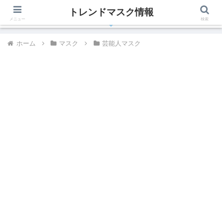
トレンドマスク情報
有名人、芸能人が着用しているトレンドマスク最新情報
メニュー
検索
ホーム
マスク
芸能人マスク