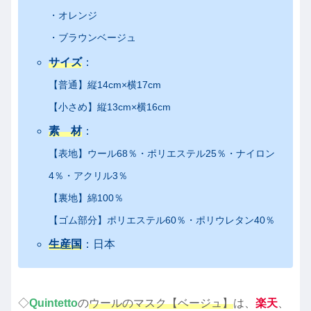
・オレンジ
・ブラウンベージュ
サイズ
：
【普通】縦14cm×横17cm
【小さめ】縦13cm×横16cm
素 材
：
【表地】ウール68％・ポリエステル25％・ナイロン
4％・アクリル3％
【裏地】綿100％
【ゴム部分】ポリエステル60％・ポリウレタン40％
生産国
：日本
◇
Quintetto
の
ウールのマスク【ベージュ
】
は、
楽天
、