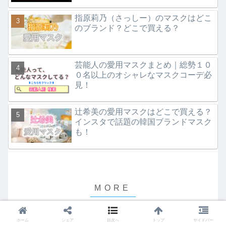
指原莉乃（さっしー）のマスクはどこ
のブランド？どこで買える？
芸能人の愛用マスクまとめ｜総勢１０
０名以上のオシャレなマスクコーデ必
見！
辻希美の愛用マスクはどこで買える？
インスタで話題の韓国ブランドマスク
も！
ホーム
シェア
目次へ
トップ
サイドバー