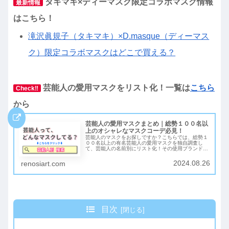
タキマキ×ディーマスク限定コラボマスク情報
最新情報
はこちら！
滝沢眞規子（タキマキ）×D.masque（ディーマス
ク）限定コラボマスクはどこで買える？
芸能人の愛用マスクをリスト化！一覧
は
こちら
Check‼︎
から
芸能人の愛用マスクまとめ｜総勢１００名以
上のオシャレなマスクコーデ必見！
芸能人のマスクをお探しですか？こちらでは、総勢１
００名以上の有名芸能人の愛用マスクを独自調査し
て、芸能人の名前別にリスト化！その使用ブランド
や、購入可能なショップなども合わせて紹介していま
す！ネット検索でもなかなか出てこなかった、あのマ
2024.08.26
renosiart.com
スクも見つかるかもしれませんよ♪
目次