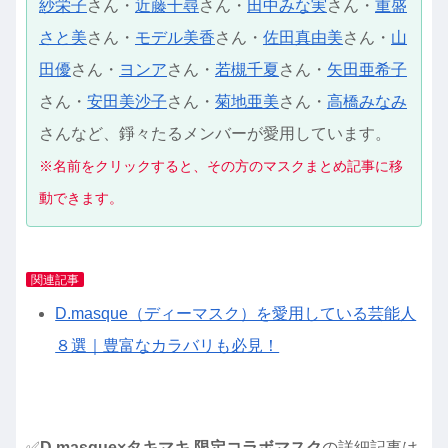
紗栄子
さん・
近藤千尋
さん・
田中みな実
さん・
重盛
さと美
さん・
モデル美香
さん・
佐田真由美
さん・
山
田優
さん・
ヨンア
さん・
若槻千夏
さん・
矢田亜希子
さん・
安田美沙子
さん・
菊地亜美
さん・
高橋みなみ
さんなど、錚々たるメンバーが愛用しています。
※名前をクリックすると、その方のマスクまとめ記事に移
動できます。
関連記事
D.masque（ディーマスク）を愛用している芸能人
８選｜豊富なカラバリも必見！
✅
D.masque×タキマキ 限定コラボマスク
の詳細記事は