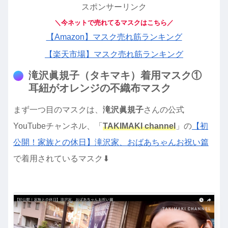
スポンサーリンク
＼今ネットで売れてるマスクはこちら／
【Amazon】マスク売れ筋ランキング
【楽天市場】マスク売れ筋ランキング
滝沢眞規子（タキマキ）着用マスク①
耳紐がオレンジの不織布マスク
まず一つ目のマスクは、
滝沢眞規子
さんの公式
YouTubeチャンネル、「
TAKIMAKI channel
」の
【初
公開！家族との休日】滝沢家、おばあちゃんお祝い篇
で着用されているマスク⬇︎