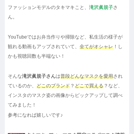
ファッションモデルのタキマキこと、
滝沢眞規子
さ
ん。
YouTubeではお弁当作りや掃除など、私生活の様子が
観れる動画もアップされていて、
全てがオシャレ
！し
かも視聴回数も半端ない！
そんな
滝沢眞規子さん
は
普段どんなマスクを愛用
され
ているのか、
どこのブランド
？
どこで買える
？など、
インスタのマスク姿の画像からピックアップして調べ
てみました！
参考になれば嬉しいです♪