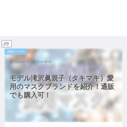
PR
芸能人マスク
2021.03.15
2024.08.15
モデル滝沢眞規子（タキマキ）愛
用のマスクブランドを紹介！通販
でも購入可！