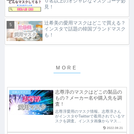
０名以上のオシャレなマスクコーデ必
見！
辻希美の愛用マスクはどこで買える？
インスタで話題の韓国ブランドマスク
も！
志尊淳のマスクはどこの製品の
芸能人マスク
もの？メーカー名や購入先を調
査！
志尊淳愛用のマスク情報。志尊淳さん
がインスタやTwitterで着用されているマ
スクを調査。インスタ画像からマスク
の特徴をピックアップして、どこのメ
2022.08.21
ーカーのマスクか特定。購入可能なシ