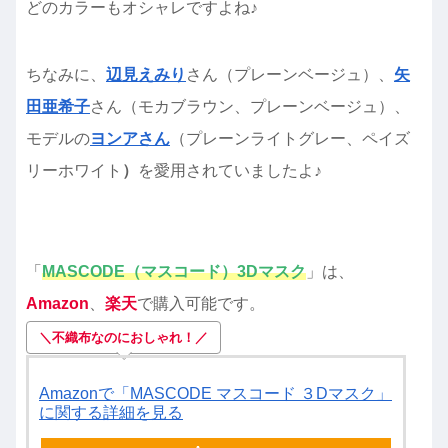
どのカラーもオシャレですよね♪
ちなみに、
辺見えみり
さん（プレーンベージュ）、
矢
田亜希子
さん（モカブラウン、プレーンベージュ）、
モデルの
ヨンアさん
（プレーンライトグレー、ペイズ
リーホワイト
）
を愛用されていましたよ♪
「
MASCODE（マスコード）3
Dマスク
」は、
Amazon
、
楽天
で購入可能です。
＼不織布なのにおしゃれ！／
Amazonで「MASCODE マスコード ３Dマスク」
に関する詳細を見る