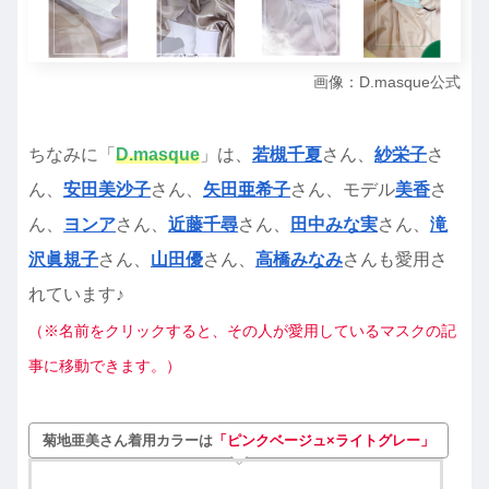
画像：D.masque公式
ちなみに「
D.masque
」は、
若槻千夏
さん、
紗栄子
さ
ん、
安田美沙子
さん、
矢田亜希子
さん、モデル
美香
さ
ん、
ヨンア
さん、
近藤千尋
さん、
田中みな実
さん、
滝
沢眞規子
さん、
山田優
さん、
高橋みなみ
さんも愛用さ
れています♪
（※名前をクリックすると、その人が愛用しているマスクの記
事に移動できます。）
菊地亜美さん着用カラーは
「ピンクベージュ×ライトグレー」