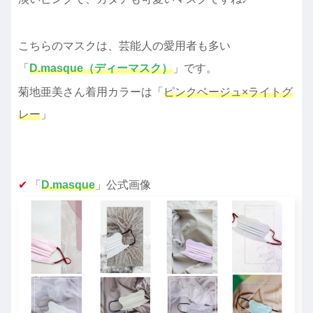
こちらのマスクは、芸能人の愛用者も多い
「
D.masque（ディーマスク）
」です。
菊地亜美さん着用カラーは「
ピンクベージュ×ライトグ
レー
」
✔︎
「
D.masque
」公式画像