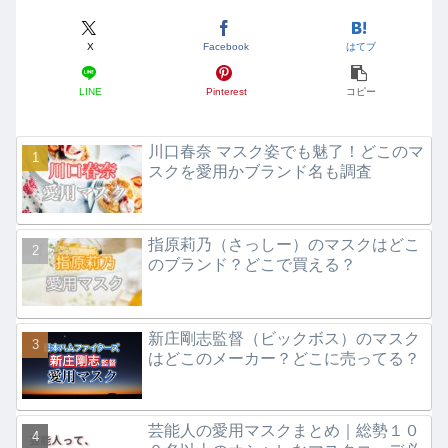
X
Facebook
はてブ
LINE
Pinterest
コピー
川口春奈 マスク姿でも魅了！どこのマ
スクを愛用かブランド名も調査
指原莉乃（さっしー）のマスクはどこ
のブランド？どこで買える？
新庄剛志監督（ビックボス）のマスク
はどこのメーカー？どこに売ってる？
芸能人の愛用マスクまとめ｜総勢１０