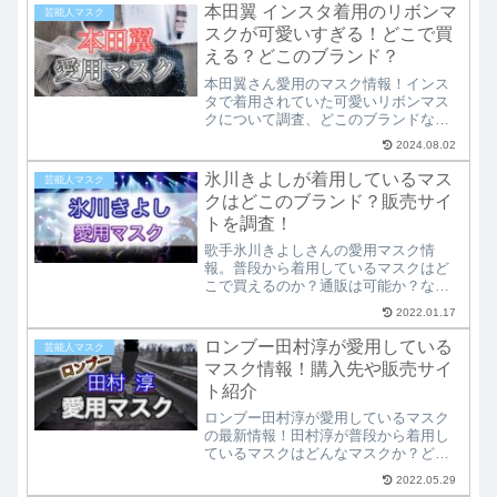
ョップも紹介していますので、志尊淳
本田翼 インスタ着用のリボンマ
芸能人マスク
さんのかっこいいマスク姿と合わせて
スクが可愛いすぎる！どこで買
ご覧ください！
える？どこのブランド？
本田翼さん愛用のマスク情報！インス
タで着用されていた可愛いリボンマス
クについて調査、どこのブランドなの
か？どこで購入可能か？など、ファン
2024.08.02
なら知りたい本田翼さん愛用のマスク
情報を詳しく紹介しています。本田翼
氷川きよしが着用しているマス
芸能人マスク
さんのおしゃれなマスク姿画像だけで
クはどこのブランド？販売サイ
も一見の価値あり！
トを調査！
歌手氷川きよしさんの愛用マスク情
報。普段から着用しているマスクはど
こで買えるのか？通販は可能か？な
ど、氷川きよしさんの愛用マスクにつ
2022.01.17
いて調べて紹介しています。インスタ
の画像などからは、なかなか特定出来
ロンブー田村淳が愛用している
芸能人マスク
ないマスクのメーカー名やブランド
マスク情報！購入先や販売サイ
名、販売サイトが分かります。
ト紹介
ロンブー田村淳が愛用しているマスク
の最新情報！田村淳が普段から着用し
ているマスクはどんなマスクか？どこ
で買えるのか？どこに売っているの
2022.05.29
か？ブランド名やメーカー名などを調