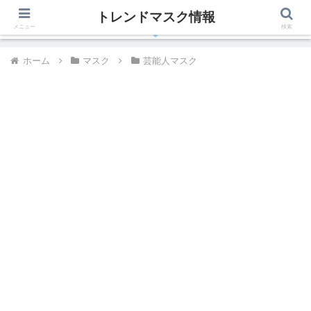
トレンドマスク情報
有名人、芸能人が着用しているトレンドマスク最新情報
メニュー
検索
ホーム
マスク
芸能人マスク