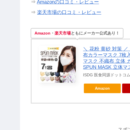
⇒
Amazonの口コミ・レビュー
⇒
楽天市場の口コミ・レビュー
Amazon
・
楽天市場
ともにメーカー公式あり！
＼ 花粉 黄砂 対策 
布カラーマスク 7枚入
マスク 不織布 立体
SPUN MASK 立体
ISDG 医食同源ドットコ
Amazon
スポ