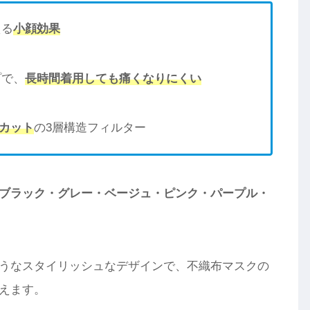
える
小顔効果
プで、
長時間着用しても痛くなりにくい
％カット
の3層構造フィルター
ブラック
・
グレー
・
ベージュ
・
ピンク
・
パープル
・
うなスタイリッシュなデザインで、不織布マスクの
えます。