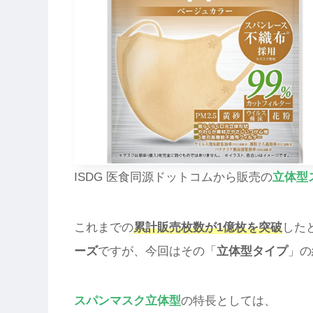
ISDG 医食同源ドットコムから販売の
立体型
これまでの
累計販売枚数が1億枚を突破
した
ーズ
ですが、今回はその「
立体型タイプ
」の
スパンマスク立体型
の特長としては、