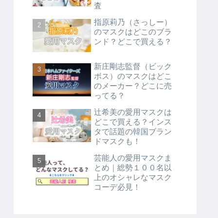
査
指原莉乃（さっしー）
のマスクはどこのブラ
ンド？どこで買える？
新庄剛志監督（ビック
ボス）のマスクはどこ
のメーカー？どこに売
ってる？
辻希美の愛用マスクは
どこで買える？インス
タで話題の韓国ブラン
ドマスクも！
芸能人の愛用マスクま
とめ｜総勢１００名以
上のオシャレなマスク
コーデ必見！