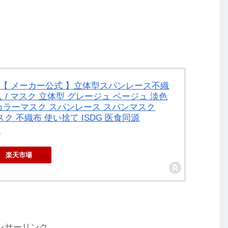
／ 【 メーカー公式 】立体型スパンレース不織
 / マスク 立体型 グレージュ ベージュ 淡色
 カラーマスク スパンレース スパンマスク
マスク 不織布 使い捨て ISDG 医食同源
ム
楽天市場
ンサーリンク