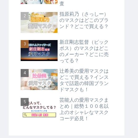
査
指原莉乃（さっしー）
のマスクはどこのブラ
ンド？どこで買える？
新庄剛志監督（ビック
ボス）のマスクはどこ
のメーカー？どこに売
ってる？
辻希美の愛用マスクは
どこで買える？インス
タで話題の韓国ブラン
ドマスクも！
芸能人の愛用マスクま
とめ｜総勢１００名以
上のオシャレなマスク
コーデ必見！