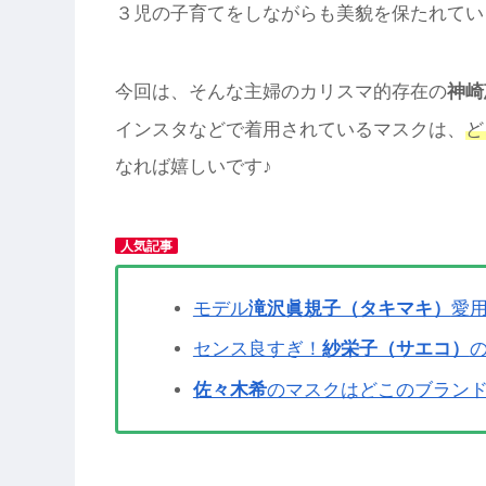
３児の子育てをしながらも美貌を保たれてい
今回は、そんな主婦のカリスマ的存在の
神崎
インスタなどで着用されているマスクは、
ど
なれば嬉しいです♪
人気記事
モデル
滝沢眞規子（タキマキ）
愛
センス良すぎ！
紗栄子（サエコ）
佐々木希
のマスクはどこのブランド