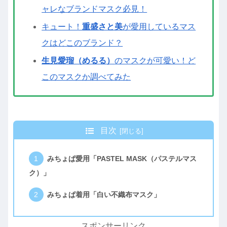
ャレなブランドマスク必見！
キュート！
重盛さと美
が愛用しているマス
クはどこのブランド？
生見愛瑠（めるる）
のマスクが可愛い！ど
このマスクか調べてみた
目次
みちょぱ愛用「PASTEL MASK（パステルマス
ク）」
みちょぱ着用「白い不織布マスク」
スポンサーリンク