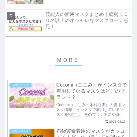
芸能人の愛用マスクまとめ｜総勢１０
０名以上のオシャレなマスクコーデ必
見！
Cocomi（ここみ）がインスタで
芸能人マスク
着用しているマスクはどこのブ
ランド？
Cocomi（ここみ・木村心美）の愛用マ
スク情報！インスタで着用しているマ
スクを特定し、そのブランド名や商品
名、さらには通販で購入可能なショッ
2023.03.19
プまで紹介しています。父・木村拓哉
さんや母・工藤静香さん、それに妹の
布袋寅泰着用のマスクがカッコ
芸能人マスク
Koki,さんとお揃いのあのマスクも登