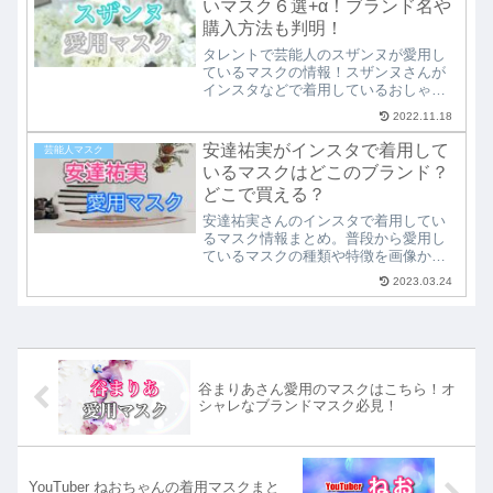
いマスク６選+α！ブランド名や
スクを利用している！？
購入方法も判明！
タレントで芸能人のスザンヌが愛用し
ているマスクの情報！スザンヌさんが
インスタなどで着用しているおしゃれ
で可愛いマスクの中から６つ厳選して
2022.11.18
紹介。スザンヌマスクの価格や購入方
法、販売されている通販ショップなど
安達祐実がインスタで着用して
芸能人マスク
も調査しています。最後にスザンヌ愛
いるマスクはどこのブランド？
用の必須マスクアイテムも！
どこで買える？
安達祐実さんのインスタで着用してい
るマスク情報まとめ。普段から愛用し
ているマスクの種類や特徴を画像から
割り出し特定。どこで売っているの
2023.03.24
か？どこのメーカーのマスクなのか？
など、安達祐実さんのマスクの情報を
画像付きで解説して紹介。どこのマス
クか知りたい方必見です！
谷まりあさん愛用のマスクはこちら！オ
シャレなブランドマスク必見！
YouTuber ねおちゃんの着用マスクまと