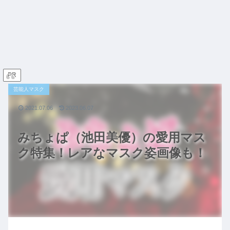
PR
芸能人マスク
2021.07.06
2023.06.07
みちょぱ（池田美優）の愛用マス
ク特集！レアなマスク姿画像も！