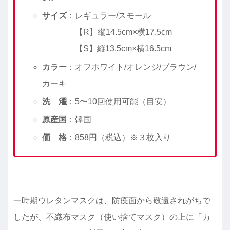
サイズ
：レギュラー/スモール
【R】縦14.5cm×横17.5cm
【S】縦13.5cm×横16.5cm
カラー
：オフホワイト/オレンジ/ブラウン/
カーキ
洗 濯
：5〜10回使用可能（目安）
原産国
：韓国
価 格
：858円（税込）※３枚入り
一時期ウレタンマスクは、防疫面から敬遠されがちで
したが、不織布マスク（使い捨てマスク）の上に「カ