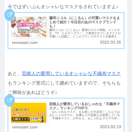
今ではずいぶんオシャレなマスクをされていますよ♪
藤田ニコル（にこるん）の可愛いマスクをま
とめて紹介！今注目のあのマスクブランド
も！
藤田ニコル（にこるん）愛用のマスク情報。インスタ
や、TV「ヒルナンデス！」で着用されているマスクが
可愛いと話題に。どこのブランドのマスクを愛用され
ているのか調べてみました。どこで購入可能なのかも
2022.03.26
renosiart.com
調べて記載しています。インスタの画像も貼っている
ので合わせてご覧ください♪
あと、
芸能人の愛用しているオシャレな不織布マスク
もランキング形式にして纏めていますので、そちらも
ご興味があればどうぞ♪
芸能人が愛用しているおしゃれな「不織布マ
スク」ランキングTOP５
「おしゃれなマスク」をお探しの方必見！こちらでは
タレントやモデル、女優などの芸能人が使用している
「不織布マスク」の中から、おしゃれなマスクTOP５
を忖度なしで独自に評価して「ランキング形式」でご
紹介！芸能人も愛用する「本当におしゃれな不織布マ
2023.03.19
renosiart.com
スク」がきっと見つかります！