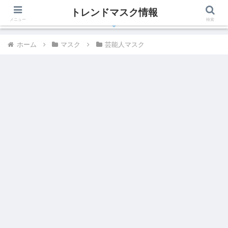
トレンドマスク情報
有名人、芸能人が着用しているトレンドマスク最新情報
メニュー
検索
ホーム
マスク
芸能人マスク