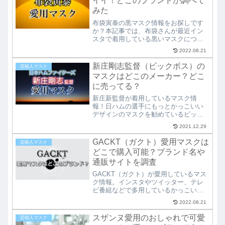
イイ！どこのブランドか調べて
場！ファン必見です♪
みた
布袋寅泰の黒マスク情報をお探しです
か？本記事では、布袋さんが最近イン
スタで着用している黒いマスクについ
て、そのマスクのブランド名や性能、
2022.08.21
それに購入可能なショップなどを調査
しています。
新庄剛志監督（ビックボス）の
芸能人マスク
マスクはどこのメーカー？どこ
に売ってる？
新庄新監督が着用しているマスク情
報！日ハムの選手にもっとかっこいい
デザインのマスクを勧めているビック
ボスこと新庄剛志監督ですが、インス
2021.12.29
タに乗せた自身のマスク画像がカッコ
いいと話題に。そのマスクの詳細やメ
GACKT（ガクト）愛用マスクは
芸能人マスク
ーカー、そして購入可能なショップに
どこで購入可能？ブランド名や
ついても調べてみました！
通販サイトを調査
GACKT（ガクト）が愛用しているマス
ク情報。インスタやツイッター、テレ
ビ番組などで多用しているかっこいい
マスク。そのブランド名や購入方法
2022.08.21
（通販での取り扱い）などを詳しく調
査。こだわりのあるガクトさんです
スザンヌ愛用のおしゃれで可愛
芸能人マスク
が、意外にも低価格で利便性の良いマ