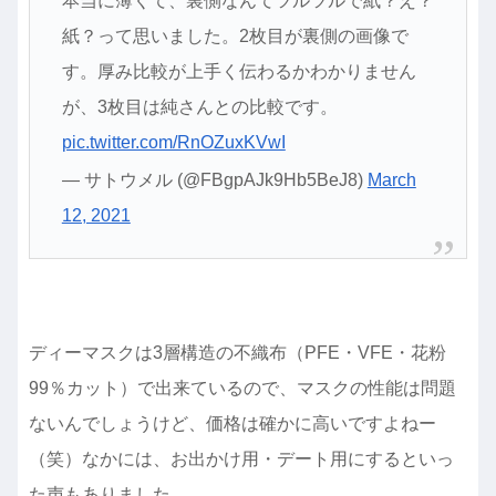
本当に薄くて、裏側なんてツルツルで紙？え？
紙？って思いました。2枚目が裏側の画像で
す。厚み比較が上手く伝わるかわかりません
が、3枚目は純さんとの比較です。
pic.twitter.com/RnOZuxKVwI
— サトウメル (@FBgpAJk9Hb5BeJ8)
March
12, 2021
ディーマスクは3層構造の不織布（PFE・VFE・花粉
99％カット）で出来ているので、マスクの性能は問題
ないんでしょうけど、価格は確かに高いですよねー
（笑）なかには、お出かけ用・デート用にするといっ
た声もありました。