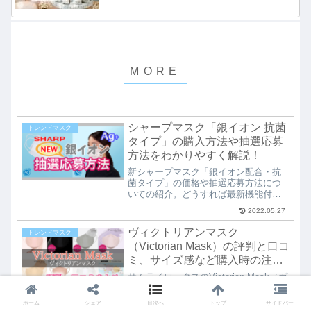
シャープマスク「銀イオン 抗菌
トレンドマスク
タイプ」の購入方法や抽選応募
方法をわかりやすく解説！
新シャープマスク「銀イオン配合・抗
菌タイプ」の価格や抽選応募方法につ
いての紹介。どうすれば最新機能付き
のシャープマスクが入手できるか？応
2022.05.27
募の仕方などがわからない、といった
方のための解説記事。画像付きで分か
ヴィクトリアンマスク
トレンドマスク
りやすく紹介しているので、ぜひ参考
（Victorian Mask）の評判と口コ
にしてください。
ミ、サイズ感など購入時の注意
点
サムライワークスのVictorian Mask（ヴ
ィクトリアンマスク）口コミ情報まと
め。購入前に知っておくべき点や気を
ホーム
シェア
目次へ
トップ
サイドバー
付けたい注意点、失敗しないためのマ