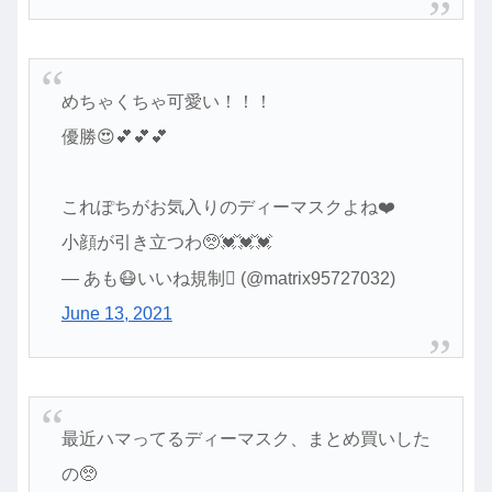
めちゃくちゃ可愛い！！！
優勝😍💕💕💕
これぽちがお気入りのディーマスクよね❤️
小顔が引き立つわ🥺💓💓💓
— あも😷いいね規制 (@matrix95727032)
June 13, 2021
最近ハマってるディーマスク、まとめ買いした
の🥺