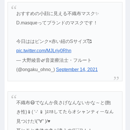
おすすめの小顔に見える不織布マスク✨
D.masqueってブランドのマスクです！
今日ははピンク×赤い紐のSサイズ🥰
pic.twitter.com/MJLrjy0Rhn
— 大野綾音🌿音楽療法士・フルート
(@ongaku_ohno_)
September 14, 2021
不織布😷でなんか良さげなんないかな～と(飽
き性)📱( ‘-‘ 📱️️ )ｽﾏﾎしてたらオシャンティーなん
見つけた\(°∀° )/♥