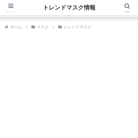
トレンドマスク情報
有名人、芸能人が着用しているトレンドマスク最新情報
メニュー
検索
ホーム
マスク
トレンドマスク