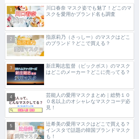
川口春奈 マスク姿でも魅了！どこのマ
スクを愛用かブランド名も調査
指原莉乃（さっしー）のマスクはどこ
のブランド？どこで買える？
新庄剛志監督（ビックボス）のマスク
はどこのメーカー？どこに売ってる？
芸能人の愛用マスクまとめ｜総勢１０
０名以上のオシャレなマスクコーデ必
見！
辻希美の愛用マスクはどこで買える？
インスタで話題の韓国ブランドマスク
も！