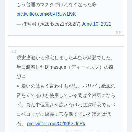
もう普通のマスクつけれなくなった😅
pic.twitter.com/6bXRUw1I9K
— ぽち😷 (@2brlxcez1h3b2f7)
June 10, 2021
現実逃避から帰宅しました🌋空が綺麗でした。
半日装着したD.masque（ディーマスク）の感
想☺️
可愛いのはもう言わずもがな。バリバリ紙風の
音を立てるけど使用している間は全然気になら
ず。真ん中位置さえ崩さなければ深呼吸でもベ
コベコせずに綺麗に形を保てている凄さは流
石。
pic.twitter.com/C2l2KzOnPk