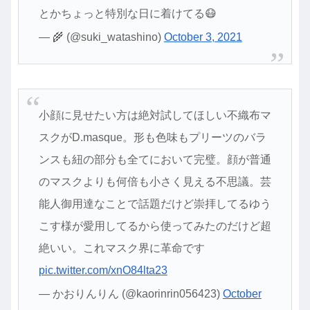
とかちょっと特別な日に着けてる😷
— 🌾 (@suki_watashino)
October 3, 2021
小顔に見せたい方は絶対試してほしい不織布マ
スクがD.masque。形も色味もプリーツのバラ
ンスも紐の部分も全てにおいて完璧。顔が普通
のマスクよりも何倍も小さく見える不思議。芸
能人御用達なことで話題だけど崇拝してるゆう
こす様が愛用してるから使ってみたのだけど超
絶いい。これマスク界に革命です
pic.twitter.com/xnO84lta23
— かおりんりん (@kaorinrin056423)
October