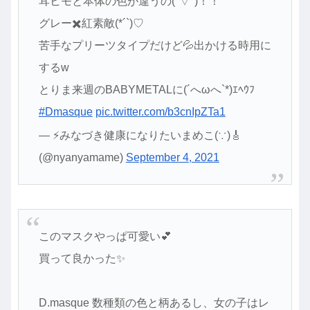
耳ヒモと本体の色が違うの(°▽°)！！
グレー✖️紅素敵(*´`)♡
苦手なプリーツタイプだけど💦出かける時用に
するw
とりま来週のBABYMETALに(´へωへ`*)ｴﾍｳﾌ
#Dmasque
pic.twitter.com/b3cnIpZTa1
— ⚡みなづき健康になりたいまめこ(∵)🎸
(@nyanyamame)
September 4, 2021
このマスクやっぱ可愛い💕
買って良かった✨
D.masque 数種類の色と柄あるし、女の子はレ