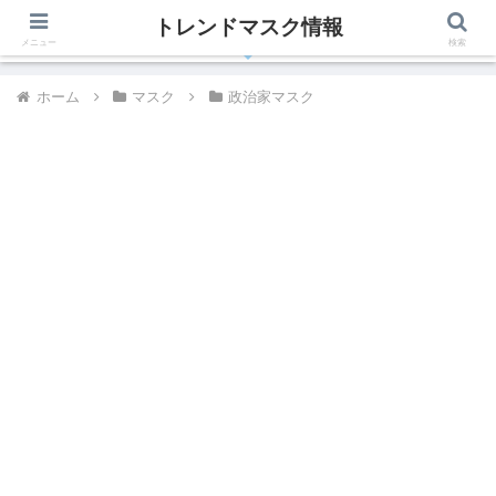
トレンドマスク情報
有名人、芸能人が着用しているトレンドマスク最新情報
メニュー
検索
ホーム
マスク
政治家マスク