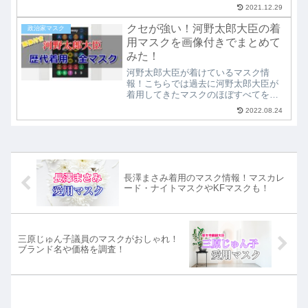
か？ということで政治家５名を選出し
2021.12.29
て、生産国、ブランド・メーカー名、
商品名などの詳細をまとめて紹介。日
クセが強い！河野太郎大臣の着
政治家マスク
本の国会議員は意外にも日本製が少な
用マスクを画像付きでまとめて
い結果に！？
みた！
河野太郎大臣が着けているマスク情
報！こちらでは過去に河野太郎大臣が
着用してきたマスクのほぼすべてを調
査し、マスクの詳細や入手可能な販売
2022.08.24
サイトなどをまとめて紹介していま
す。河野太郎大臣の今日のマスク・日
替わりマスクをお探しの方、どこで買
えるの？とお探しの方必見！
長澤まさみ着用のマスク情報！マスカレ
ード・ナイトマスクやKFマスクも！
三原じゅん子議員のマスクがおしゃれ！
ブランド名や価格を調査！