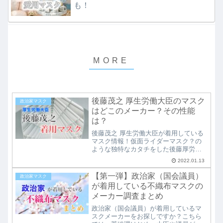
も！
後藤茂之 厚生労働大臣のマスク
政治家マスク
はどこのメーカー？その性能
は？
後藤茂之 厚生労働大臣が着用している
マスク情報！仮面ライダーマスク？の
ような独特なカタチをした後藤厚労相
のマスク。いったいどこのマスクで、
2022.01.13
どういった性能を持ったマスクなの
か？調査していく中で見えてきたその
【第一弾】政治家（国会議員）
政治家マスク
ハイスペックな性能の高さに衝撃！国
が着用している不織布マスクの
会議員愛用者多数のマスクは必見で
メーカー調査まとめ
す！
政治家（国会議員）が着用しているマ
スクメーカーをお探しですか？こちら