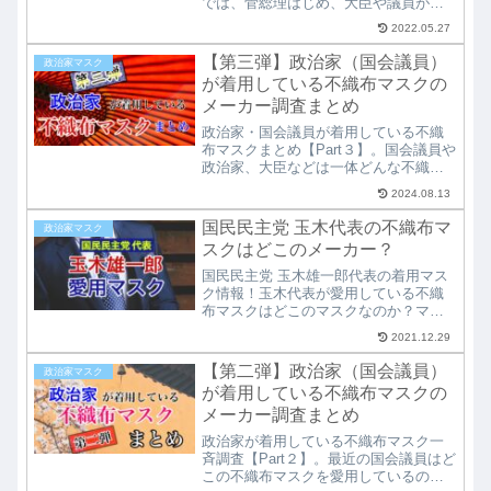
では、菅総理はじめ、大臣や議員が国
会などで使用している「不織布マス
2022.05.27
ク」の、メーカー名や商品名を一斉調
査！一体どんな不織布マスクを選んで
【第三弾】政治家（国会議員）
政治家マスク
着用しているのか？気になる方、良い
が着用している不織布マスクの
不織布マスクをお探しの方必見です！
メーカー調査まとめ
政治家・国会議員が着用している不織
布マスクまとめ【Part３】。国会議員や
政治家、大臣などは一体どんな不織布
マスクをしていて、どこのマスクメー
2024.08.13
カーを使用しているのか？マスクの商
品名、メーカーやブランド、生産国な
国民民主党 玉木代表の不織布マ
政治家マスク
ども合わせて紹介。やはり政治家の高
スクはどこのメーカー？
性能マスクを着用している！？
国民民主党 玉木雄一郎代表の着用マス
ク情報！玉木代表が愛用している不織
布マスクはどこのマスクなのか？マス
クのメーカー名やマスクの性能、それ
2021.12.29
に購入可能なショップなどもまとめて
調査して紹介しています。国会議員
【第二弾】政治家（国会議員）
政治家マスク
（政治家）の方が普段どんなマスクを
が着用している不織布マスクの
しているのか知りたい方必見です。
メーカー調査まとめ
政治家が着用している不織布マスク一
斉調査【Part２】。最近の国会議員はど
この不織布マスクを愛用しているの