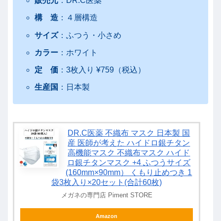
販売元
：DR.C医薬
構 造
：４層構造
サイズ
：ふつう・小さめ
カラー
：ホワイト
定 価
：3枚入り ¥759（税込）
生産国
：日本製
DR.C医薬 不織布 マスク 日本製 国
産 医師が考えた ハイドロ銀チタン
高機能マスク 不織布マスク ハイド
ロ銀チタンマスク +4 ふつうサイズ
(160mm×90mm） くもり止めつき 1
袋3枚入り×20セット(合計60枚)
メガネの専門店 Piment STORE
Amazon