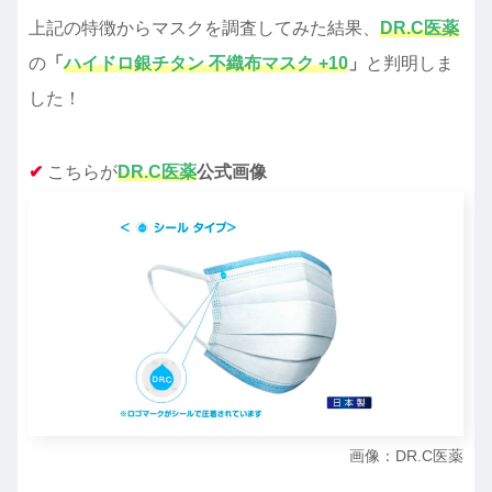
上記の特徴からマスクを調査してみた結果、
DR.C医薬
の
「
ハイドロ銀チタン 不織布マスク +10
」
と判明しま
した！
✔︎
こちらが
DR.C医薬
公式画像
画像：DR.C医薬