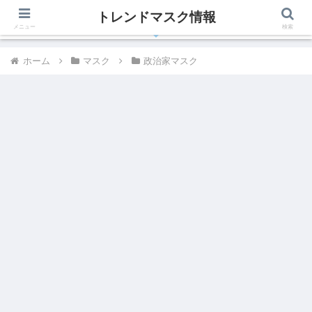
トレンドマスク情報
有名人、芸能人が着用しているトレンドマスク最新情報
メニュー
検索
ホーム
マスク
政治家マスク