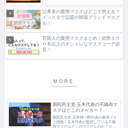
辻希美の愛用マスクはどこで買える？
インスタで話題の韓国ブランドマスク
も！
芸能人の愛用マスクまとめ｜総勢１０
０名以上のオシャレなマスクコーデ必
見！
国民民主党 玉木代表の不織布マ
政治家マスク
スクはどこのメーカー？
国民民主党 玉木雄一郎代表の着用マス
ク情報！玉木代表が愛用している不織
布マスクはどこのマスクなのか？マス