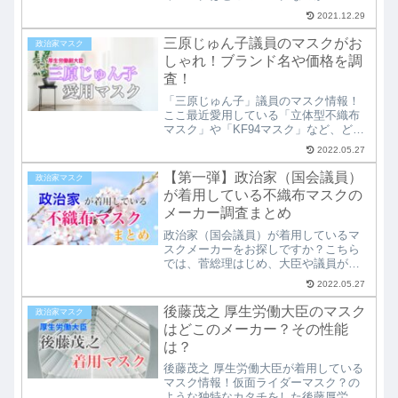
クのメーカー名やマスクの性能、それ
2021.12.29
に購入可能なショップなどもまとめて
調査して紹介しています。国会議員
三原じゅん子議員のマスクがお
政治家マスク
（政治家）の方が普段どんなマスクを
しゃれ！ブランド名や価格を調
しているのか知りたい方必見です。
査！
「三原じゅん子」議員のマスク情報！
ここ最近愛用している「立体型不織布
マスク」や「KF94マスク」など、どこ
で購入できるのか？どこのブランド製
2022.05.27
品なのか？など、気になるマスクブラ
ンドや価格を徹底調査。さすが元女優
【第一弾】政治家（国会議員）
政治家マスク
と思わせるおしゃれなマスクコーデも
が着用している不織布マスクの
必見です。
メーカー調査まとめ
政治家（国会議員）が着用しているマ
スクメーカーをお探しですか？こちら
では、菅総理はじめ、大臣や議員が国
会などで使用している「不織布マス
2022.05.27
ク」の、メーカー名や商品名を一斉調
査！一体どんな不織布マスクを選んで
後藤茂之 厚生労働大臣のマスク
政治家マスク
着用しているのか？気になる方、良い
はどこのメーカー？その性能
不織布マスクをお探しの方必見です！
は？
後藤茂之 厚生労働大臣が着用している
マスク情報！仮面ライダーマスク？の
ような独特なカタチをした後藤厚労相