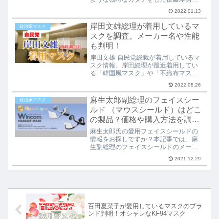
のマスク。いったいどこのマスクで、
2022.01.13
どういった性能を持ったマスクなの
か？調査していく中で見えてきたその
岸田文雄総理が着用しているマ
政治家マスク
ハイスペックな性能の高さに衝撃！国
スクを調査。メーカー名や性能
会議員愛用者多数のマスクは必見で
も判明！
す！
岸田文雄 自民党総裁が着用しているマ
スク情報。岸田総理が最近着用してい
る「韓国風マスク」や「不織布マス
ク」 どこのメーカーの、どんな性能の
2022.08.26
マスクなのか？ どこに売られていて、
どこで購入できるのか？といった、岸
麻生太郎副総理のフェイスシー
政治家マスク
田文雄氏の気になる愛用マスク情報を
ルド （マウスシールド）はどこ
画像付きでまとめています。
の製品？価格や購入方法を調べ
てみた
麻生太郎氏の愛用フェイスシールドの
情報をお探しですか？本記事では、麻
生副総理のフェイスシールドのメーカ
ー、製品情報、価格、購入方法を調
2021.12.29
査。麻生太郎大臣の自慢のマウスシー
ルドを知りたい方必見！※ガクト
（Gackt）やロンブー田村淳、渡辺直美
も愛用しています。
百田夏菜子が愛用しているマスクのブラ
ンド判明！オシャレなKF94マスク