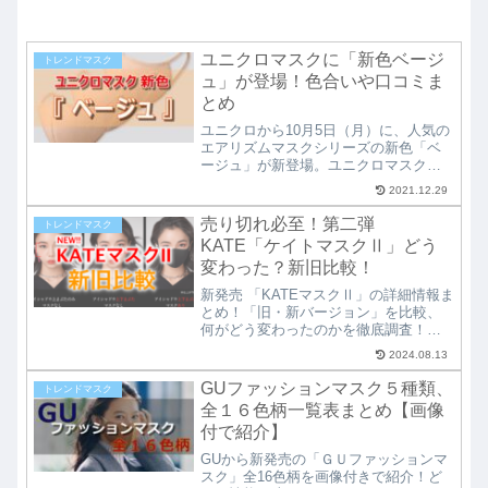
ユニクロマスクに「新色ベージ
トレンドマスク
ュ」が登場！色合いや口コミま
とめ
ユニクロから10月5日（月）に、人気の
エアリズムマスクシリーズの新色「ベ
ージュ」が新登場。ユニクロマスク新
色ベージュは、いったいどんな色合い
2021.12.29
なのか、購入者の口コミや、乾燥、そ
して世間の反応をまとめてみました。
売り切れ必至！第二弾
トレンドマスク
KATE「ケイトマスクⅡ」どう
変わった？新旧比較！
新発売 「KATEマスクⅡ」の詳細情報ま
とめ！「旧・新バージョン」を比較、
何がどう変わったのかを徹底調査！全
ての変更点を画像付でわかりやすく紹
2024.08.13
介。数量限定ということで、購入可能
な販売店舗や、購入時の注意点なども
GUファッションマスク５種類、
トレンドマスク
細かく解説！ケイトマスク２を買う前
全１６色柄一覧表まとめ【画像
にまずチェック！
付で紹介】
GUから新発売の「ＧＵファッションマ
スク」全16色柄を画像付きで紹介！ど