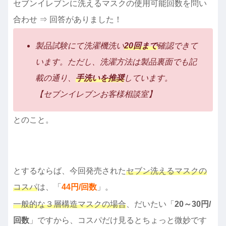
セブンイレブンに洗えるマスクの使用可能回数を問い
合わせ ⇒ 回答がありました！
製品試験にて洗濯機洗い
20回まで
確認できて
います。ただし、洗濯方法は製品裏面でも記
載の通り、
手洗いを推奨
しています。
【セブンイレブンお客様相談室】
とのこと。
とするならば、今回発売された
セブン洗えるマスクの
コスパ
は、「
44円/回数
」。
一般的な３層構造マスクの場合
、だいたい「
20～30円/
回数
」ですから、コスパだけ見るとちょっと微妙です