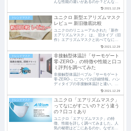
んな性能の違いがあるのか？どんなカ
ラーがあるのか？どれを選べばいいの
2021.12.29
か？といった悩みに対して、特徴やマ
スクの柄、素材を具体的に紹介してい
ユニクロ 新型エアリズムマスク
トレンドマスク
ます。ジーユーファッションマスクを
レビュー 新旧徹底比較
購入前にぜひ必読！
ユニクロのリニューアルされた「新作
エアリズムマスク」 は、 旧タイプ（旧
作）エアリズムマスクと比べてなにが
どう変わったのか。実際に購入してみ
2021.12.29
て、触り心地や質感、息苦しさなどを
徹底比較してレビューしています。新
非接触型体温計「サーモゲート
トレンドマスク
型ユニクロマスクの購入前に読めば、
零-ZERO-」の特徴や性能と口コ
まず失敗することはありません。
ミ評判を調べてみた
非接触型体温計ペブル「サーモゲート
零-ZERO-」についての詳細情報。ハン
ディタイプの非接触体温計と違い、入
室時に自動検知が可能な点など、その
2021.12.29
特徴や性能は画期的！販売価格、購入
方法、口コミ評判やデメリット、それ
ユニクロ「エアリズムマスク」
トレンドマスク
に使用方法や設置方法まで網羅したま
ってなにがすごいの？どう違う
とめ記事です！
の？口コミあり
ユニクロ「エアリズムマスク」の特
徴、性能を詳しく調べてみました。人
気の秘密はどこにあるのか。なぜエア