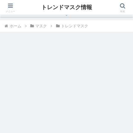
トレンドマスク情報
有名人、芸能人が着用しているトレンドマスク最新情報
メニュー
検索
ホーム
マスク
トレンドマスク