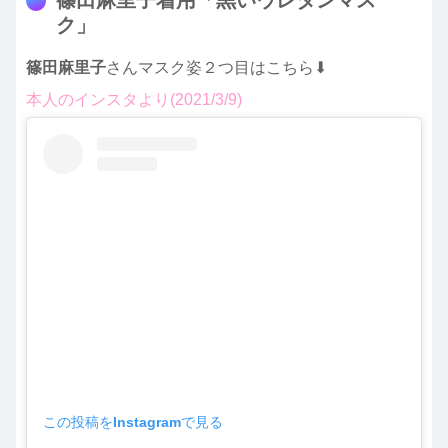
篠田麻里子着用「黒いウレタンマス
ク」
篠田麻里子
さんマスク姿２つ目はこちら⬇︎
本人のインスタより(2021/3/9)
この投稿をInstagramで見る