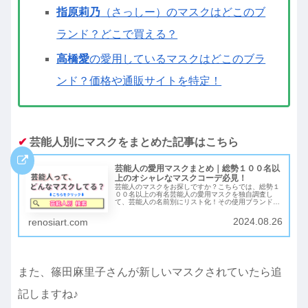
指原莉乃
（さっしー）のマスクはどこのブ
ランド？どこで買える？
高橋愛
の愛用しているマスクはどこのブラ
ンド？価格や通販サイトを特定！
✔︎
芸能人別にマスクをまとめた記事はこちら
芸能人の愛用マスクまとめ｜総勢１００名以
上のオシャレなマスクコーデ必見！
芸能人のマスクをお探しですか？こちらでは、総勢１
００名以上の有名芸能人の愛用マスクを独自調査し
て、芸能人の名前別にリスト化！その使用ブランド
や、購入可能なショップなども合わせて紹介していま
す！ネット検索でもなかなか出てこなかった、あのマ
2024.08.26
renosiart.com
スクも見つかるかもしれませんよ♪
また、篠田麻里子さんが新しいマスクされていたら追
記しますね♪