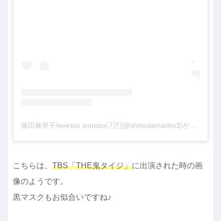
篠田麻里子/ᴍᴀʀɪᴋᴏ sʜɪɴᴏᴅᴀ🇯🇵(@shinodamariko3)がシェアした投稿
こちらは、
TBS「THE鬼タイジ」
に出演された時の画
像のようです。
黒マスクもお似合いですね♪