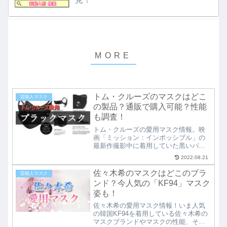
トム・クルーズのマスクはどこ
芸能人マスク
の製品？通販で購入可能？性能
も調査！
トム・クルーズの愛用マスク情報。映
画「ミッション：インポッシブル」の
最新作撮影中に着用していた黒いバル
ブ付きマスク。いったいどこのマスク
2022.08.21
でどこに売っているのか？通販での
「購入方法」やマスクの製造元、性能
佐々木希のマスクはどこのブラ
芸能人マスク
面や効果についても徹底調査！トム・
ンド？今人気の「KF94」マスク
クルーズファン必見です！
姿も！
佐々木希の愛用マスク情報！いま人気
の韓国KF94を着用している佐々木希の
マスクブランドやマスクの性能、それ