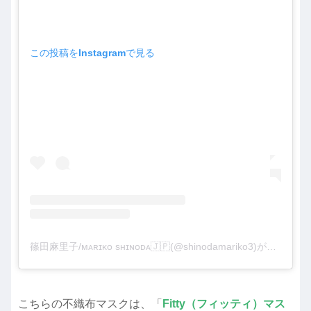
この投稿をInstagramで見る
篠田麻里子/ᴍᴀʀɪᴋᴏ sʜɪɴᴏᴅᴀ🇯🇵(@shinodamariko3)がシェアした投稿
こちらの不織布マスクは、「
Fitty（フィッティ）マス