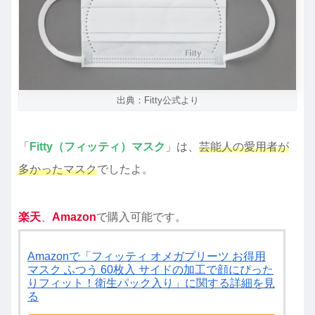
出典：Fitty公式より
「
Fitty（フィッティ）マスク
」は、
芸能人の愛用者が
多かったマスク
でしたよ。
楽天
、
Amazon
で購入可能です。
Amazonで「フィッティ オメガプリーツ お得用
マスク ふつう 60枚入 サイドの加工で顔にぴった
りフィット！衛生パック入り」に関する詳細を見
る