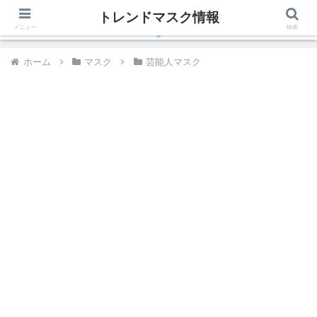
トレンドマスク情報
有名人、芸能人が着用しているトレンドマスク最新情報
メニュー
検索
ホーム
マスク
芸能人マスク