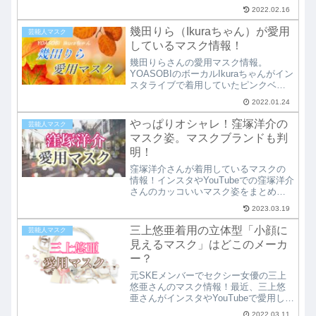
と販売ショップなどの情報を調査して
2022.02.16
紹介しています。さらに過去インスタ
にアップされた佐々木希さんのおしゃ
幾田りら（Ikuraちゃん）が愛用
芸能人マスク
れなマスクコーデも合わせて画像を紹
しているマスク情報！
介しています！
幾田りらさんの愛用マスク情報。
YOASOBIのボーカルIkuraちゃんがイン
スタライブで着用していたピンクベー
ジュの不織布マスクや、オールナイト
2022.01.24
ニッポンでいくらちゃんが着用してい
た立体型マスクなどを徹底調査！メー
やっぱりオシャレ！窪塚洋介の
芸能人マスク
カー名や販売ショップ情報などを紹介
マスク姿。マスクブランドも判
しています。
明！
窪塚洋介さんが着用しているマスクの
情報！インスタやYouTubeでの窪塚洋介
さんのカッコいいマスク姿をまとめて
紹介。愛用マスクの商品名やブランド
2023.03.19
名、それに購入可能な通販ショップな
ども調査して紹介。そのオシャレでか
三上悠亜着用の立体型「小顔に
芸能人マスク
っこいい窪塚洋介さんのマスク姿をご
見えるマスク」はどこのメーカ
堪能ください♪
ー？
元SKEメンバーでセクシー女優の三上
悠亜さんのマスク情報！最近、三上悠
亜さんがインスタやYouTubeで愛用して
いる立体型「小顔に見えるマスク」を
2022.03.11