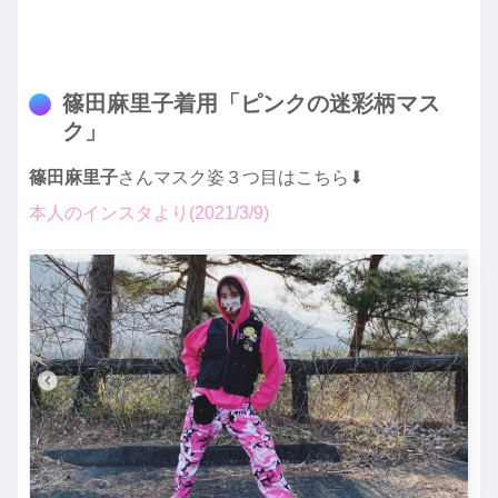
篠田麻里子着用「ピンクの迷彩柄マス
ク」
篠田麻里子
さんマスク姿３つ目はこちら⬇︎
本人のインスタより(2021/3/9)