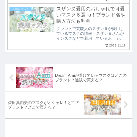
調査！どこのメーカーでどこに売って
るのか？といった気になるマスク情報
スザンヌ愛用のおしゃれで可愛
芸能人マスク
をまとめています。芸能人愛用マスク
いマスク６選+α！ブランド名や
をチェック！
購入方法も判明！
タレントで芸能人のスザンヌが愛用し
ているマスクの情報！スザンヌさんが
インスタなどで着用しているおしゃれ
で可愛いマスクの中から６つ厳選して
2022.11.18
紹介。スザンヌマスクの価格や購入方
法、販売されている通販ショップなど
も調査しています。最後にスザンヌ愛
用の必須マスクアイテムも！
Dream Amiが着けているマスクはどこの
ブランド？通販で買える？
佐田真由美のマスクがオシャレ！どこの
ブランド？どこで買える？