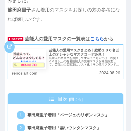
みました。
篠田麻里子
さん着用のマスクをお探しの方の参考にな
れば嬉しいです。
芸能人の愛用マスクの一覧表は
こちら
から
Check‼︎
芸能人の愛用マスクまとめ｜総勢１００名以
上のオシャレなマスクコーデ必見！
芸能人のマスクをお探しですか？こちらでは、総勢１
００名以上の有名芸能人の愛用マスクを独自調査し
て、芸能人の名前別にリスト化！その使用ブランド
や、購入可能なショップなども合わせて紹介していま
す！ネット検索でもなかなか出てこなかった、あのマ
2024.08.26
renosiart.com
スクも見つかるかもしれませんよ♪
目次
篠田麻里子着用「ベージュのリボンマスク」
篠田麻里子着用「黒いウレタンマスク」