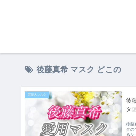
後藤真希 マスク どこの
芸能人マスク
後
タ
後藤
タの
るシ