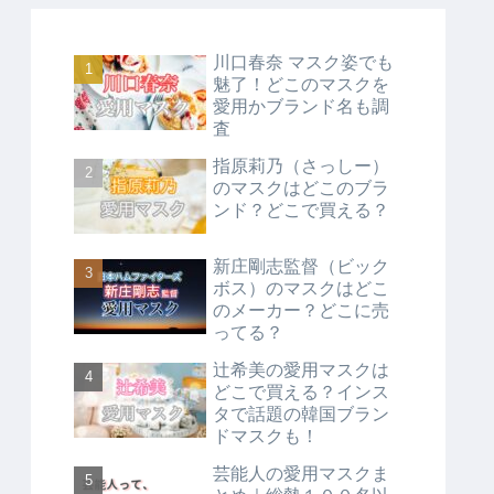
川口春奈 マスク姿でも
魅了！どこのマスクを
愛用かブランド名も調
査
指原莉乃（さっしー）
のマスクはどこのブラ
ンド？どこで買える？
新庄剛志監督（ビック
ボス）のマスクはどこ
のメーカー？どこに売
ってる？
辻希美の愛用マスクは
どこで買える？インス
タで話題の韓国ブラン
ドマスクも！
芸能人の愛用マスクま