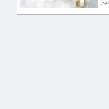
ク姿
す！