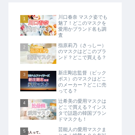
川口春奈 マスク姿でも
魅了！どこのマスクを
愛用かブランド名も調
査
指原莉乃（さっしー）
のマスクはどこのブラ
ンド？どこで買える？
新庄剛志監督（ビック
ボス）のマスクはどこ
のメーカー？どこに売
ってる？
辻希美の愛用マスクは
どこで買える？インス
タで話題の韓国ブラン
ドマスクも！
芸能人の愛用マスクま