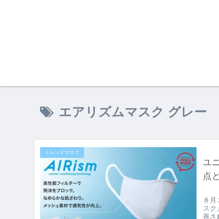
エアリズムマスク グレー
トレンドマスク
ユ
点
８月
スク
善さ